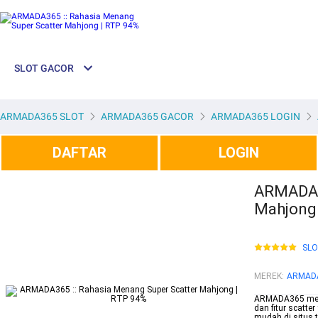
SLOT GACOR
ARMADA365 SLOT
ARMADA365 GACOR
ARMADA365 LOGIN
DAFTAR
LOGIN
ARMADA36
Mahjong 
SL
MEREK
:
ARMAD
ARMADA365 meng
dan fitur scatte
mudah di situs t